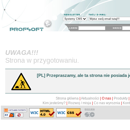
system CMS: Zamowienie on-line
Content Management Syste
Profesjonalne Systemy Informatyczne
sklep internetowy
tworzenie stron WWW
Strona główna
Aktualności
O nas
Produk
UWAGA!!!
Kim jesteśmy?
Rozwoj / misja
Co nas wyroznia
Kontak
Strona w przygotowaniu.
[PL] Przepraszamy, ale ta strona nie posiada 
Strona główna
|
Aktualności
|
O nas
|
Produkty
Kim jesteśmy?
|
Rozwoj / misja
|
Co nas wyroznia
|
Kont