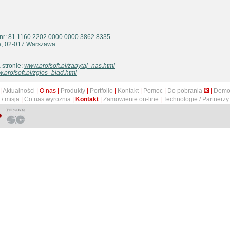
 nr: 81 1160 2202 0000 0000 3862 8335
3a; 02-017 Warszawa
 stronie:
www.profsoft.pl/zapytaj_nas.html
.profsoft.pl/zglos_blad.html
|
Aktualności
|
O nas
|
Produkty
|
Portfolio
|
Kontakt
|
Pomoc
|
Do pobrania
|
Dem
/ misja
|
Co nas wyroznia
|
Kontakt
|
Zamowienie on-line
|
Technologie / Partnerzy