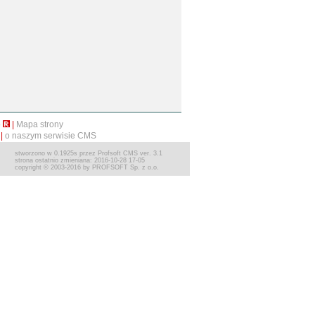
o
|
Mapa strony
|
o naszym serwisie CMS
stworzono w 0.1925s przez Profsoft CMS ver. 3.1
strona ostatnio zmieniana: 2016-10-28 17-05
copyright © 2003-2016 by PROFSOFT Sp. z o.o.