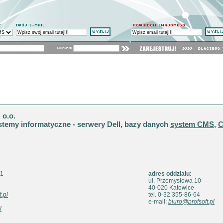
tent Management System - system zarządzania zawartoś
ona główna
Aktualności
O nas
Produkty
Portfolio
Kontakt
Pomoc
Do pobrania
Demo
Mapa st
ozwoj / misja
Co nas wyroznia
Kontakt
Zamowienie on-line
Technologie / Partnerzy
o nasz
o.o.
stemy informatyczne - serwery Dell, bazy danych
system CMS
,
/1
adres oddziału:
ul. Przemysłowa 10
40-020 Katowice
.pl
tel. 0-32 355-86-64
e-mail:
biuro@profsoft.pl
l