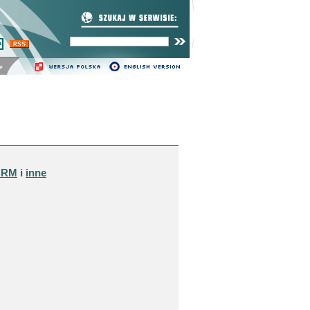
cią.
Zarządzanie zawartością
strony WWW
program lojalnościowy
rony
ym serwisie CMS
CRM
i
inne