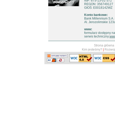
NIP: 675-13-01-372
REGON: 356749127
GIOŚ: E0018142WZ
Konto bankowe:
Bank Millennium S.A.
Al. Jerozolimskie 12
www:
formularz dostępny na
serwis techniczny:
www
Strona główna
Kim jesteśmy?
|
Rozwoj 