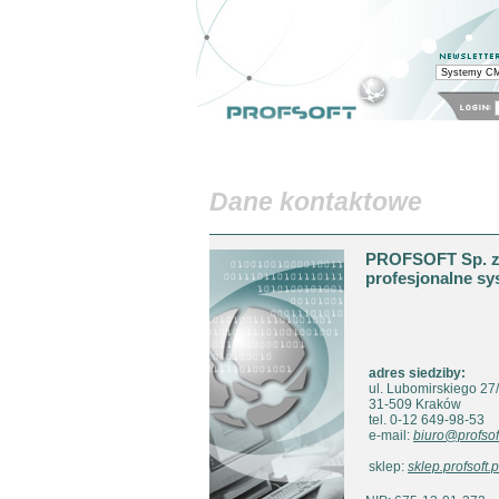
system CMS: Kontakt
Con
Profesjonalne Systemy Informatyczne
sklep internetowy
tworzenie stron WWW
Str
Dane kontaktowe
Kim jesteśmy?
R
PROFSOFT Sp. z 
profesjonalne sy
adres siedziby:
ul. Lubomirskiego 27
31-509 Kraków
tel. 0-12 649-98-53
e-mail:
biuro@profsoft
sklep:
sklep.profsoft.p