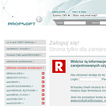
system CMS: web!NEWSLETTER
Content Management Syste
Profesjonalne Systemy Informatyczne
sklep internetowy
tworzenie stron WWW
Strona główna
Aktualności
O nas
Produk
Zaloguj się!
CMS
CRM
SCM/PRM
sklepy internetowe
programy l
co to jest CMS? Definicja >
Strona tylko dla zarej
możliwości / korzyści >
skalowalność systemu >
Profsoft CMS web!PROVIDER >
obniżenie kosztów >
Widzisz tą informacj
wdrożenie podstawowe >
szybkość rozbudowy >
zarejestrowanych uż
inne... >
web!MENU >
bibloteka modułów dodatkowych >
web!PUBLIKATOR >
WEBGALERIA >
Aby otrzymać dostęp do tej 
web!EDYTOR >
WEBSTATYSTYKI >
Login:
Pa
web!KATALOG >
web!MAPA >
web!ADMINISTRATORZY >
web!WYSZUKIWARKA >
W każdej chwili możesz to 
web!LOGOWANIA >
miejscu tego formularza zna
web!WERSJE JĘZYKOWE >
web!MENU_FLASH >
Jesli nie posiadasz konta w
web!SZBLONY >
www.profsoft.pl/formularz_r
web!EXPORT >