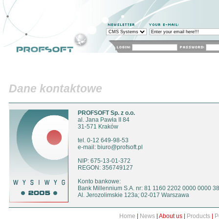
system CMS: Kontakt
Content Management Syste
Profesjonalne Systemy Informatyczne
sklep internetowy
tworzenie stron WWW
Home
News
About us
Product
Dane kontaktowe
Who are we?
Rozwoj / misja
Co nas wyroznia
K
PROFSOFT Sp. z o.o.
al. Jana Pawła II 84
31-571 Kraków
tel. 0-12 649-98-53
e-mail: biuro@profsoft.pl
NIP: 675-13-01-372
REGON: 356749127
Konto bankowe:
Bank Millennium S.A. nr: 81 1160 2202 0000 0000 3
Al. Jerozolimskie 123a; 02-017 Warszawa
Home
|
News
|
About us
|
Products
|
P