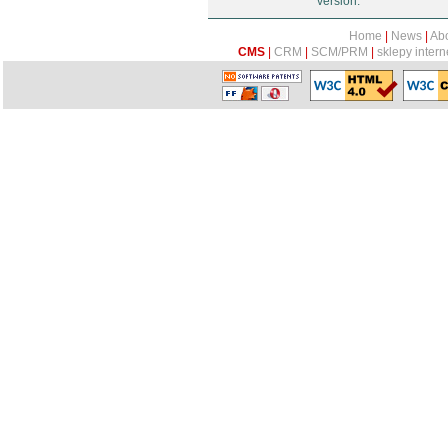
version.
web!PDF >
web!ARCHIWUM >
Home
|
News
|
Abo
web!NEWSLETTER >
CMS
|
CRM
|
SCM/PRM
|
sklepy inter
web!ANKIETY >
web!KOMENTARZE >
web!REDAKTOR >