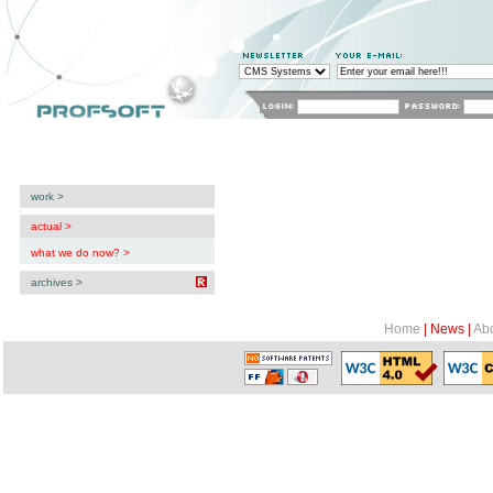
system CMS: what we do now?
Content Management Syste
Profesjonalne Systemy Informatyczne
sklep internetowy
tworzenie stron WWW
Home
News
About us
Product
work >
actual >
what we do now? >
archives >
ostatnio zrobilismy >
Home
|
News
|
Abo