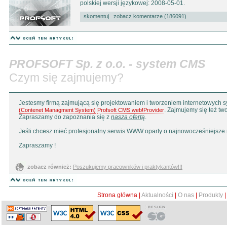
polskiej wersji językowej: 2008-05-01.
skomentuj
zobacz komentarze (186091)
tytul:
autor:
e-mail:
komentarz:
PROFSOFT Sp. z o.o. - system CMS
Czym się zajmujemy?
Jestesmy firmą zajmującą się projektowaniem i tworzeniem internetowych
. Zajmujemy się też tw
(Contenet Managment System)
Profsoft CMS web!Provider
Zapraszamy do zapoznania się z
nasza ofertą
.
Jeśli chcesz mieć profesjonalny serwis WWW oparty o najnowocześniejsze r
Zapraszamy !
zobacz również:
Poszukujemy pracowników i praktykantów!!!
Strona główna
|
Aktualności
|
O nas
|
Produkty