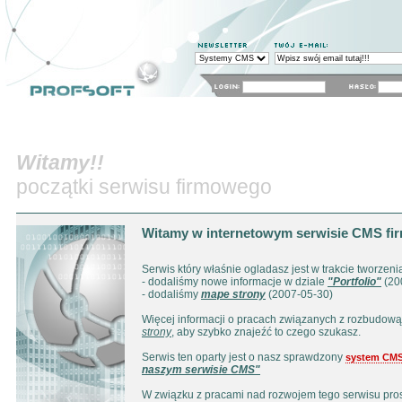
system CMS: Profesjonalne systemy infor
Content Management Syste
Profesjonalne Systemy Informatyczne
sklep internetowy
tworzenie stron WWW
Strona główna
Aktualności
O nas
Produk
Witamy!!
początki serwisu firmowego
Witamy w internetowym serwisie CMS fi
Serwis który właśnie ogladasz jest w trakcie tworzeni
- dodaliśmy nowe informacje w dziale
"Portfolio"
(20
- dodaliśmy
mape strony
(2007-05-30)
Więcej informacji o pracach związanych z rozbudową 
strony
, aby szybko znajeźć to czego szukasz.
Serwis ten oparty jest o nasz sprawdzony
system CM
naszym serwisie CMS"
W związku z pracami nad rozwojem tego serwisu pros